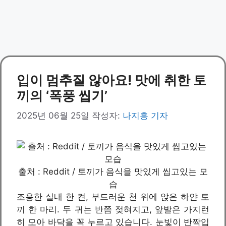
입이 멈추질 않아요! 맛에 취한 토
끼의 ‘폭풍 씹기’
2025년 06월 25일
작성자:
나지홍 기자
출처 : Reddit / 토끼가 음식을 맛있게 씹고있는 모
습
조용한 실내 한 켠, 부드러운 천 위에 앉은 하얀 토
끼 한 마리. 두 귀는 반쯤 젖혀지고, 앞발은 가지런
히 모아 바닥을 꼭 누르고 있습니다. 눈빛이 반짝입