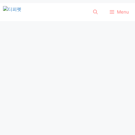
컨
Menu
텐
츠
로
건
너
뛰
기