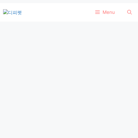
컨
Menu
텐
츠
로
건
너
뛰
기