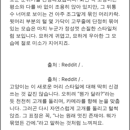
평소와 다를 바 없이 조용히 앉아 있지만, 그 뒤통
수 너머로 보이는 건 아주 조그맣게 묶인 머리카락.
뒷머리 부분의 털 몇 가닥이 고무줄에 단정히 묶여
있는 모습은 마치 누군가 정성껏 손질한 스타일처
럼 보입니다. 묘하게 귀엽고, 묘하게 우아한 그 모
습에 절로 미소가 지어지죠.
출처 : Reddit / .
출처 : Reddit / .
고양이는 이 새로운 머리 스타일에 대해 딱히 신경
쓰는 것 같진 않습니다. 오히려 “뭔가 달라?”라는
듯 천천히 고개를 돌리며, 카메라를 향해 눈을 맞춥
니다. 그러곤 다시 자연스럽게 고개를 돌리고 털썩
앉죠. 그 표정은 꼭, “나는 원래 멋진 존재야. 뭐가
묶였든 간에.”라고 말하는 것처럼 느껴져요.