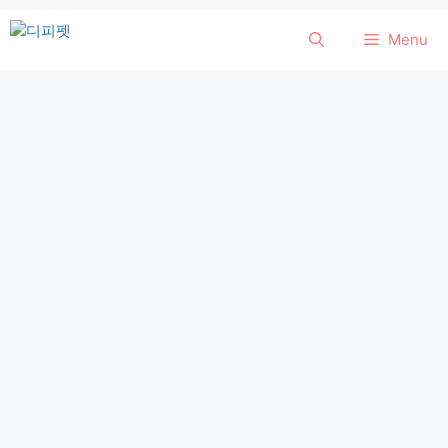
컨
Menu
텐
츠
로
건
너
뛰
기