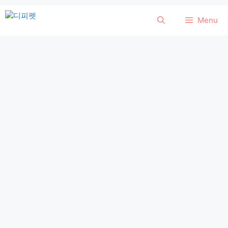
컨
Menu
텐
츠
로
건
너
뛰
기