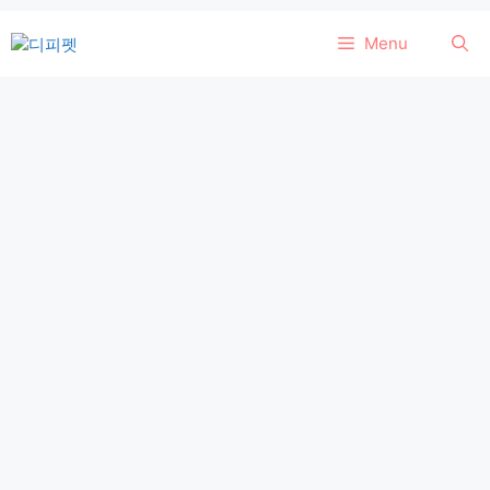
컨
Menu
텐
츠
로
건
너
뛰
기