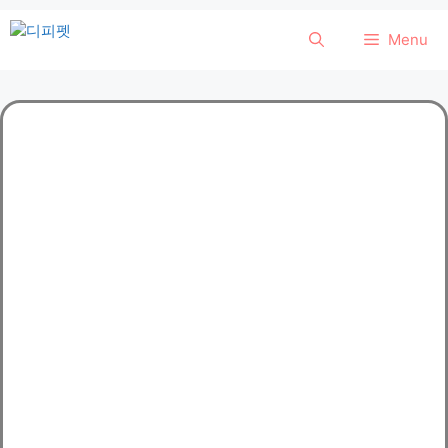
컨
Menu
텐
츠
로
건
너
뛰
기