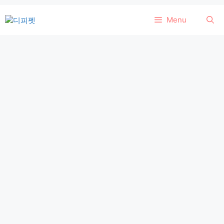
컨
Menu
텐
츠
로
건
너
뛰
기