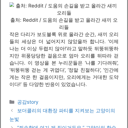
출처: Reddit / 도움의 손길을 받고 올라간 새끼 오
리들
작은 다리가 보도블록 위로 올라간 순간, 새끼 오리
들의 세상은 더 넓어지지 않았을까 합니다. ‘이제
나는 더 이상 두렵지 않아!’라고 말하듯 뒤뚱뒤뚱하
지만 위풍당당한 걸음으로 엄마 오리를 뒤따라 걷
습니다. 이 영상을 본 누리꾼들은 ‘나를 기다려줘’,
‘뒤뚱뒤뚱 걷는 게 귀엽다’, ‘정말 친절하다’, ‘인간에
게는 작은 한 걸음이지만, 오리에게는 거대한 도약
이다!’ 등 다양한 반응이 있었습니다.
카
공감story
테
보더콜리의 대환장 파티를 지켜보는 고양이의
고
눈빛
리
“죄송한데 여기 제 집이거든요.” 고양이의 한숨