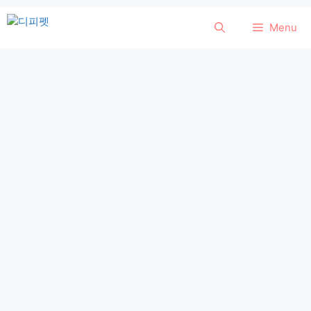
컨
Menu
텐
츠
로
건
너
뛰
기