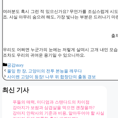
여러분도 혹시 그런 적 있으신가요? 무언가를 조심스럽게 시도하
죠. 사실 아무리 숨으려 해도, 가장 빛나는 부분은 드러나기 마
출처 
우리도 어쩌면 누군가의 눈에는 저렇게 살며시 고개 내민 모습
조차도 우리의 귀여운 용기일 수 있으니까요.
카
공감story
테
풀잎 한 장, 고양이의 전투 본능을 깨우다
고
사이렌 고양이 등장! 나무 위 합창단의 출동 경보
리
최신 기사
푸들의 매력, 미디엄과 스탠다드의 차이점
강아지가 보쌈과 삼겹살을 먹으면 괜찮을까?
강아지 안락사의 기준과 비용, 알아두어야 할 사실