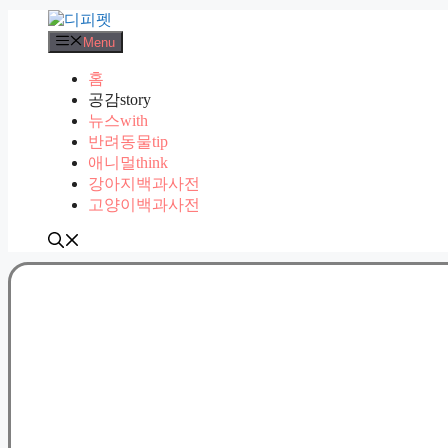
컨
텐
Menu
츠
홈
로
공감story
건
뉴스with
너
반려동물tip
뛰
애니멀think
기
강아지백과사전
고양이백과사전