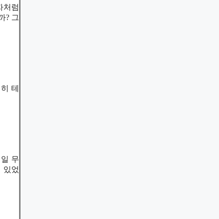
자처럼
까? 그
전히 테
제일 무
 있었