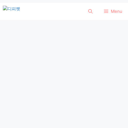
컨
Menu
텐
츠
로
건
너
뛰
기