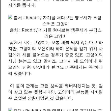
자리를 뜹니다.
출처 : Reddit / 자기를 쳐다보는 앵무새가 부담스
러운 고양이
집에서 사는 고양이는 보통 새를 먹지 않는다고 하
지만, 고양이의 보은이라 하며 은혜를 갚기 위해 사
람에게 새를 물어오는 경우가 종종 있죠. 고양이의
사냥 본능도 있고 말이죠. 그래서 새 모양이나 쥐
모양의 인형 낚싯대가 반려묘 가족에게는 꼭 하나
씩 있습니다.
이 둘의 관계는 그런 상식을 깨버리겠다는 듯, 같
이 살고 있는 듯합니다만, 고양이의 본능을 저버릴
수 없었던 상황이었던 것 같습니다.