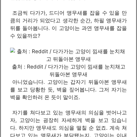
조금씩 다가가, 드디어 앵무새를 잡을 수 있을 만
큼의 거리가 되었다고 생각한 순간, 하필 앵무새가
뒤를 돌아봅니다. 이 고양이는 과연 앵무새를 잡을
수 있을까요?
출처 : Reddit / 다가가는 고양이 낌새를 눈치채고
뒤돌아본 앵무새
아니었습니다. 고양이는 갑자기 뒤돌아본 앵무새
를 보고 당황한 듯, 벽을 짚어봅니다. 그저 자기는
벽을 확인하러 온 듯이 말이죠.
자기를 쳐다보고 있는 앵무새의 의심을 벗어나고
자, 고양이는 굉장히 자세하게 벽을 보고 있습니
다. 하지만 앵무새도 의심을 떨칠 순 없죠. 계속 쳐
다보고 있는 앵무새가 부담됐는지, 고양이는 이내