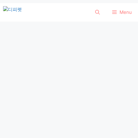
컨
Menu
텐
츠
로
건
너
뛰
기