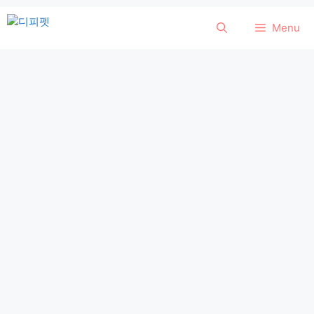
컨
Menu
텐
츠
로
건
너
뛰
기