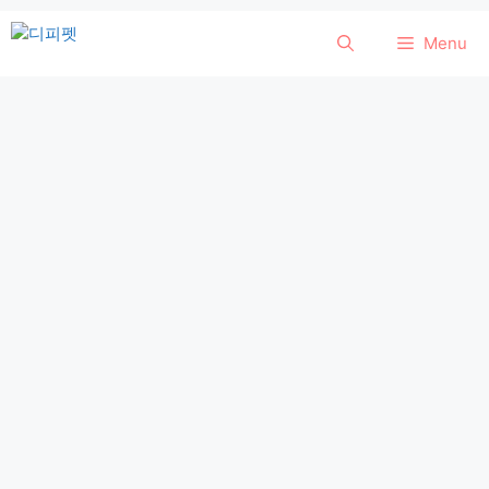
컨
Menu
텐
츠
로
건
너
뛰
기