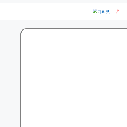
컨
홈
텐
츠
로
건
너
뛰
기