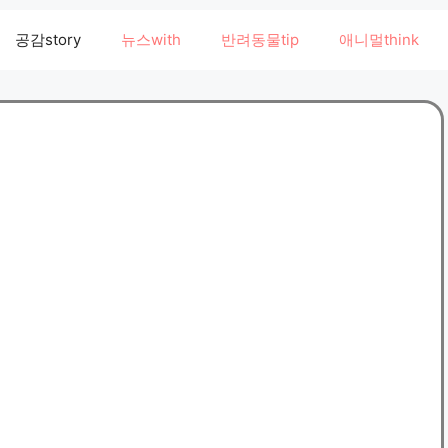
공감story
뉴스with
반려동물tip
애니멀think