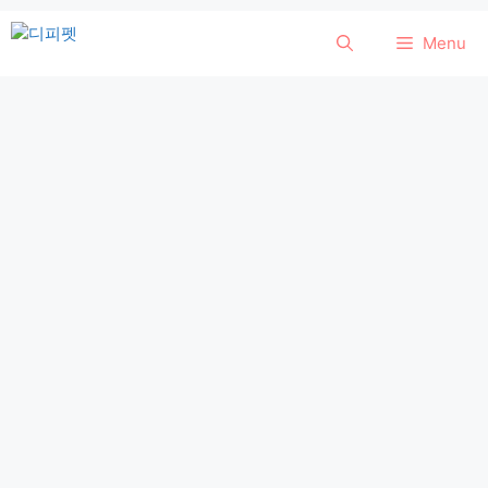
컨
Menu
텐
츠
로
건
너
뛰
기