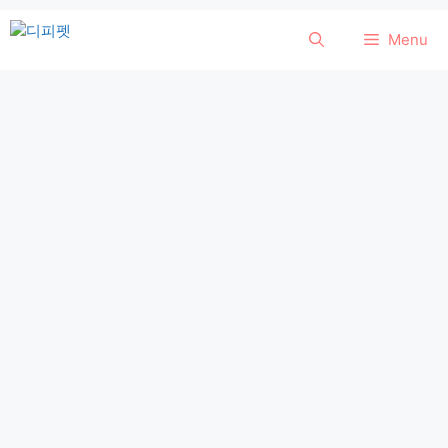
컨
Menu
텐
츠
로
건
너
뛰
기