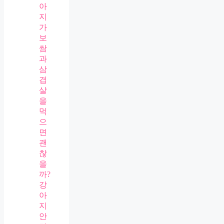
아
지
가
보
쌈
과
삼
겹
살
을
먹
으
면
괜
찮
을
까?
강
아
지
안