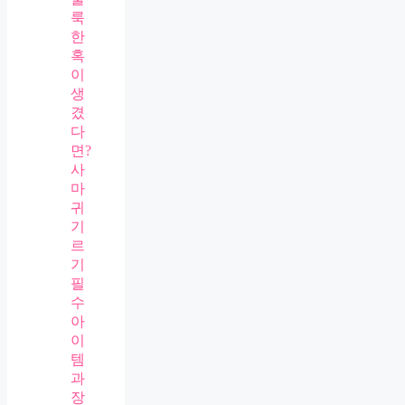
룩
한
혹
이
생
겼
다
면?
사
마
귀
기
르
기
필
수
아
이
템
과
장