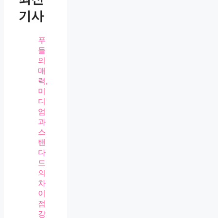
기사
푸
들
의
매
력,
미
디
엄
과
스
탠
다
드
의
차
이
점
강