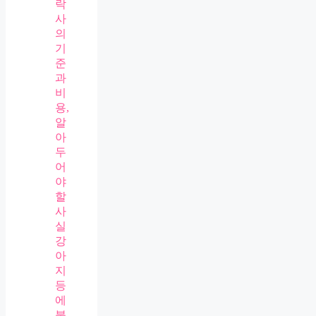
락
사
의
기
준
과
비
용,
알
아
두
어
야
할
사
실
강
아
지
등
에
불