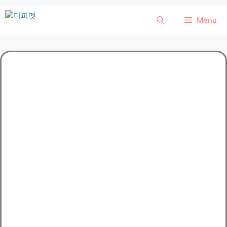
컨
Menu
텐
츠
로
건
너
뛰
기