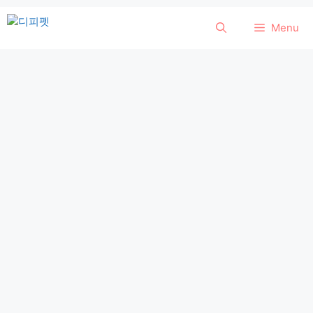
컨
Menu
텐
츠
로
건
너
뛰
기