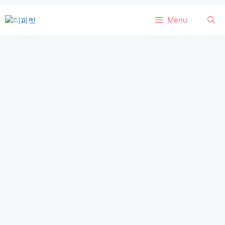
컨
Menu
텐
츠
로
건
너
뛰
기