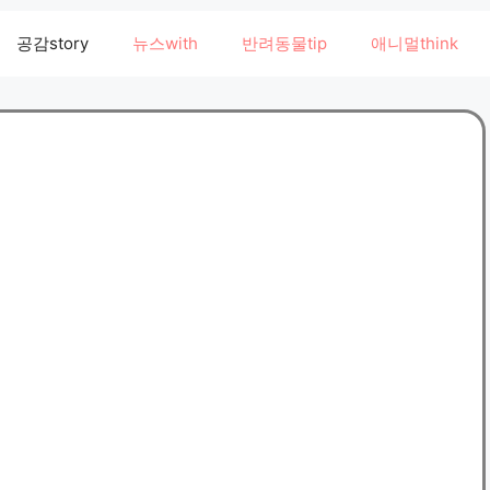
공감story
뉴스with
반려동물tip
애니멀think