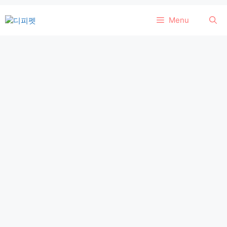
컨
Menu
텐
츠
로
건
너
뛰
기