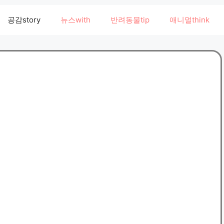
공감story
뉴스with
반려동물tip
애니멀think