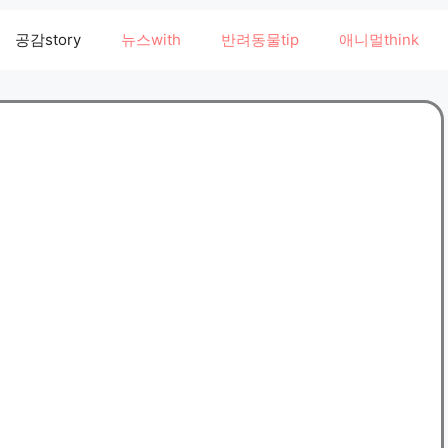
공감story
뉴스with
반려동물tip
애니멀think