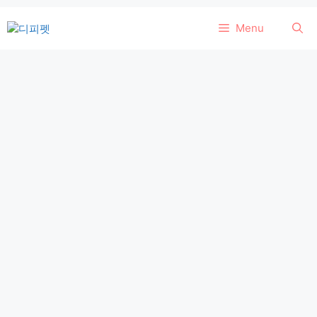
컨
Menu
텐
츠
로
건
너
뛰
기