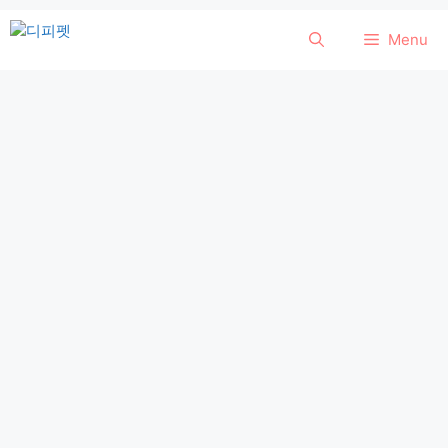
컨
Menu
텐
츠
로
건
너
뛰
기