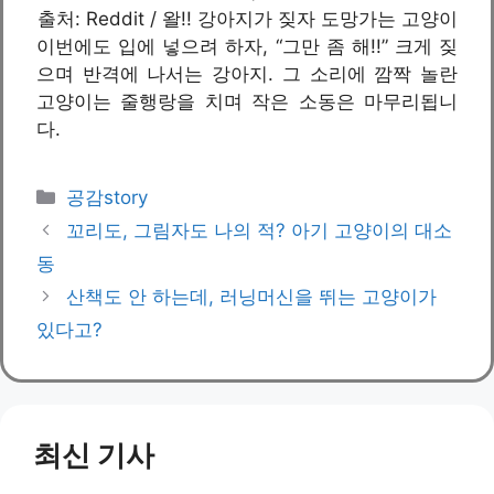
출처: Reddit / 왈!! 강아지가 짖자 도망가는 고양이
이번에도 입에 넣으려 하자, “그만 좀 해!!” 크게 짖
으며 반격에 나서는 강아지. 그 소리에 깜짝 놀란
고양이는 줄행랑을 치며 작은 소동은 마무리됩니
다.
카
공감story
테
꼬리도, 그림자도 나의 적? 아기 고양이의 대소
고
동
리
산책도 안 하는데, 러닝머신을 뛰는 고양이가
있다고?
최신 기사