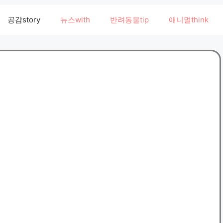
공감story
뉴스with
반려동물tip
애니멀think