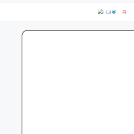
컨
홈
텐
츠
로
건
너
뛰
기