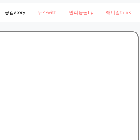
공감story
뉴스with
반려동물tip
애니멀think