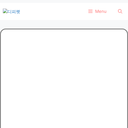
컨
Menu
텐
츠
로
건
너
뛰
기