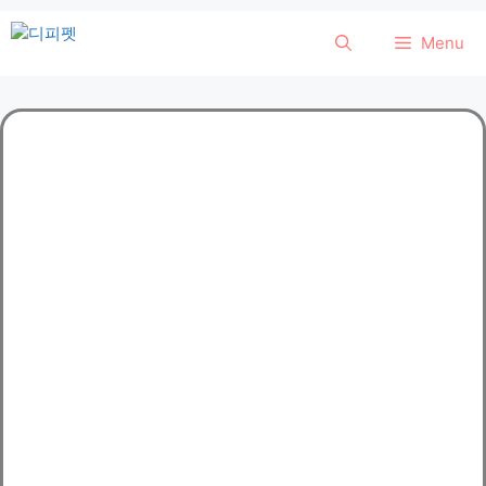
컨
Menu
텐
츠
로
건
너
뛰
기