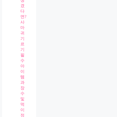
생
겼
다
면?
사
마
귀
기
르
기
필
수
아
이
템
과
장
수
및
먹
이
정