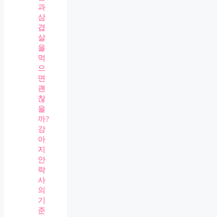
과
삼
겹
살
을
먹
으
면
괜
찮
을
까?
강
아
지
안
락
사
의
기
준