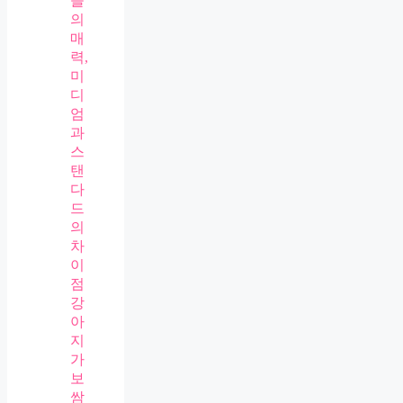
들
의
매
력,
미
디
엄
과
스
탠
다
드
의
차
이
점
강
아
지
가
보
쌈