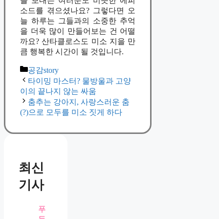
를 보내는 여러분도 비슷한 에피
소드를 겪으셨나요? 그렇다면 오
늘 하루는 그들과의 소중한 추억
을 더욱 많이 만들어보는 건 어떨
까요? 산타클로스도 미소 지을 만
큼 행복한 시간이 될 것입니다.
카
공감story
테
타이밍 마스터? 물방울과 고양
고
이의 끝나지 않는 싸움
리
춤추는 강아지, 사랑스러운 춤
(?)으로 모두를 미소 짓게 하다
최신
기사
푸