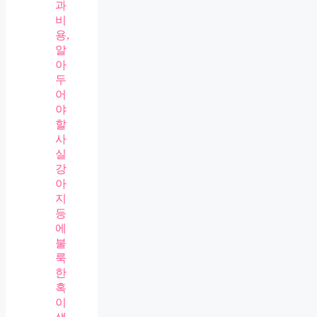
과
비
용,
알
아
두
어
야
할
사
실
강
아
지
등
에
불
룩
한
혹
이