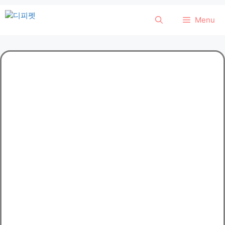
컨
Menu
텐
츠
로
건
너
뛰
기