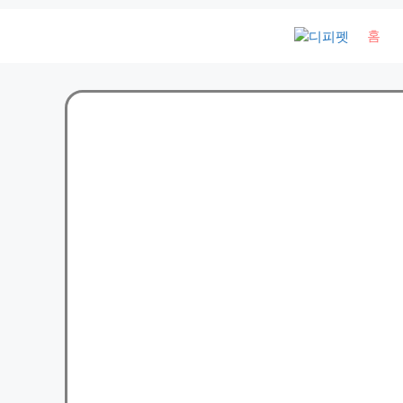
컨
홈
텐
츠
로
건
너
뛰
기