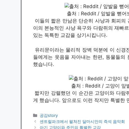
출처 : Reddit / 앞발을
이들의 짧은 만남은 단순히 사냥과 회피의 
이의 본능적인 사냥 욕구와 다람쥐의 재빠르
있는 독특한 교감을 상기시킵니다.
유리문이라는 물리적 장벽 덕분에 이 신경전
들에게는 웃음을 자아내는 한편, 동물들의
했습니다.
출처 : Reddit / 고양
짧지만 강렬했던 이 순간은 고양이와 다람쥐
게 했습니다. 앞으로도 이런 작지만 특별한
카
공감story
테
센트럴파크에서 펼쳐진 달마시안의 즉석 음악회
고
아기 고양이와 주인의 특별한 교감