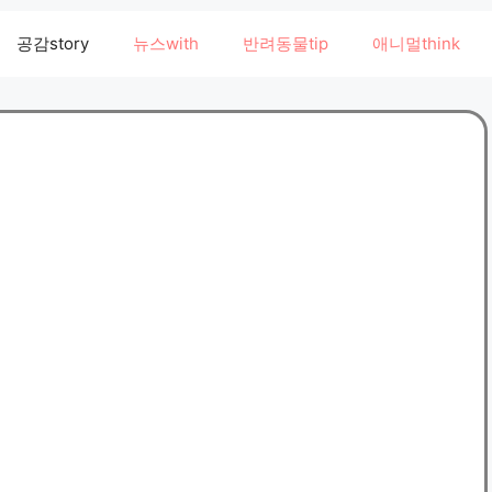
공감story
뉴스with
반려동물tip
애니멀think