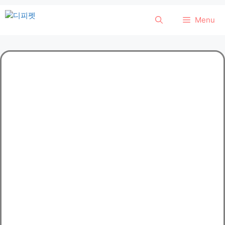
컨
Menu
텐
츠
로
건
너
뛰
기