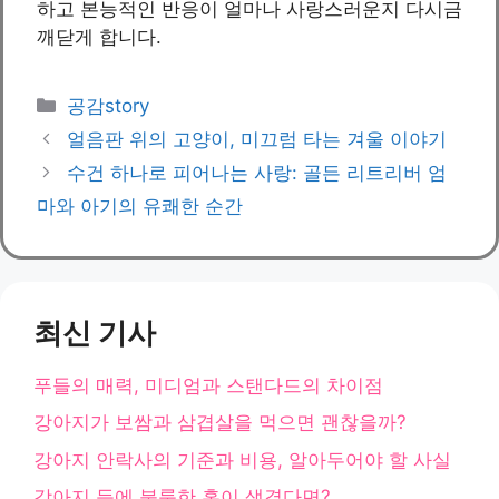
하고 본능적인 반응이 얼마나 사랑스러운지 다시금
깨닫게 합니다.
카
공감story
테
얼음판 위의 고양이, 미끄럼 타는 겨울 이야기
고
수건 하나로 피어나는 사랑: 골든 리트리버 엄
리
마와 아기의 유쾌한 순간
최신 기사
푸들의 매력, 미디엄과 스탠다드의 차이점
강아지가 보쌈과 삼겹살을 먹으면 괜찮을까?
강아지 안락사의 기준과 비용, 알아두어야 할 사실
강아지 등에 불룩한 혹이 생겼다면?