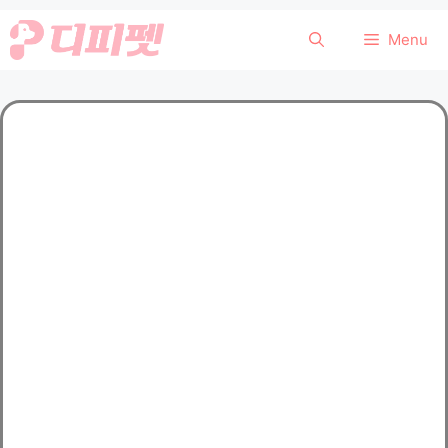
컨
Menu
텐
츠
로
건
너
뛰
기