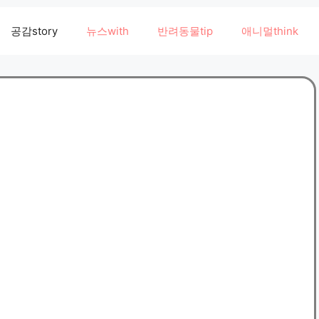
공감story
뉴스with
반려동물tip
애니멀think