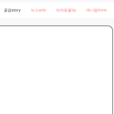
공감story
뉴스with
반려동물tip
애니멀think