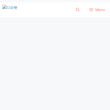
컨
Menu
텐
츠
로
건
너
뛰
기