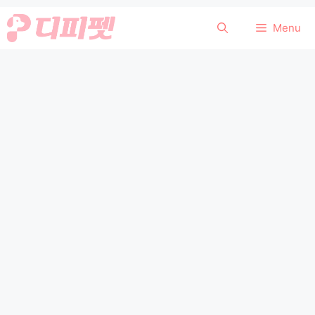
컨
Menu
텐
츠
로
건
너
뛰
기