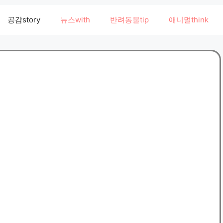
공감story
뉴스with
반려동물tip
애니멀think