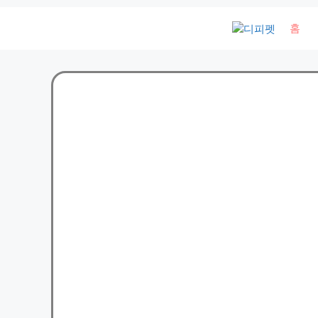
컨
홈
텐
츠
로
건
너
뛰
기