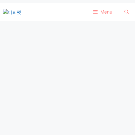
컨
Menu
텐
츠
로
건
너
뛰
기