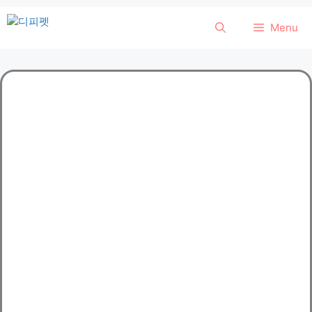
컨
Menu
텐
츠
로
건
너
뛰
기