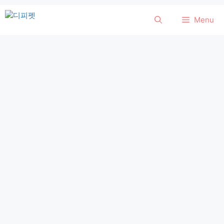
컨
Menu
텐
츠
로
건
너
뛰
기