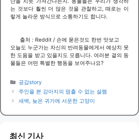
난을 치듯 가져간다든지. 동물들은 우리가 생각하
는 것보다 훨씬 더 많은 것을 관찰하고, 때로는 이
렇게 놀라운 방식으로 소통하기도 합니다.
출처 : Reddit / 손에 묻은것도 한번 맛보고
오늘도 누군가는 자신의 반려동물에게서 예상치 못
한 도움을 받고 있을지도 모릅니다. 여러분 곁의 동
물들은 어떤 특별한 행동을 보여주나요?
카
공감story
테
주인을 본 강아지의 멈출 수 없는 설렘
고
새벽, 늦은 귀가에 서운한 고양이
리
최신 기사