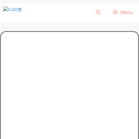
컨
Menu
텐
츠
로
건
너
뛰
기