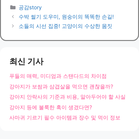
카
공감story
테
수박 썰기 도우미, 원숭이의 똑똑한 손길!
고
소들의 시선 집중! 고양이의 수상한 몸짓
리
최신 기사
푸들의 매력, 미디엄과 스탠다드의 차이점
강아지가 보쌈과 삼겹살을 먹으면 괜찮을까?
강아지 안락사의 기준과 비용, 알아두어야 할 사실
강아지 등에 불룩한 혹이 생겼다면?
사마귀 기르기 필수 아이템과 장수 및 먹이 정보