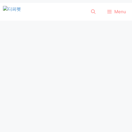
컨
Menu
텐
츠
로
건
너
뛰
기