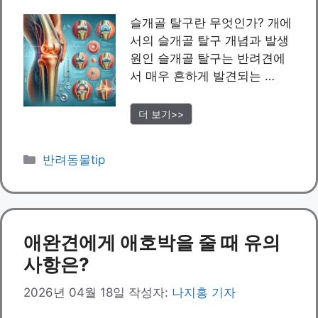
슬개골 탈구란 무엇인가? 개에
서의 슬개골 탈구 개념과 발생
원인 슬개골 탈구는 반려견에
서 매우 흔하게 발견되는 …
더 보기>>
카
반려동물tip
테
고
리
애완견에게 애호박을 줄 때 유의
사항은?
2026년 04월 18일
작성자:
나지홍 기자