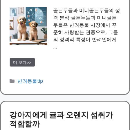
골든두들과 미니골든두들의 성
격 분석 골든두들과 미니골든
두들은 반려동물 시장에서 꾸
준히 사랑받는 견종으로, 그들
의 성격적 특성이 반려인에게
…
더 보기>>
카
반려동물tip
테
고
리
강아지에게 귤과 오렌지 섭취가
적합할까