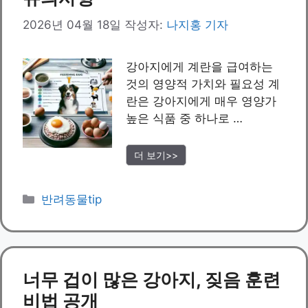
2026년 04월 18일
작성자:
나지홍 기자
강아지에게 계란을 급여하는
것의 영양적 가치와 필요성 계
란은 강아지에게 매우 영양가
높은 식품 중 하나로 …
더 보기>>
카
반려동물tip
테
고
리
너무 겁이 많은 강아지, 짖음 훈련
비법 공개