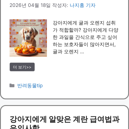
2026년 04월 18일
작성자:
나지홍 기자
강아지에게 귤과 오렌지 섭취
가 적합할까? 강아지에게 다양
한 과일을 간식으로 주고 싶어
하는 보호자들이 많아지면서,
귤과 오렌지 …
더 보기>>
카
반려동물tip
테
고
리
강아지에게 알맞은 계란 급여법과
유의사항