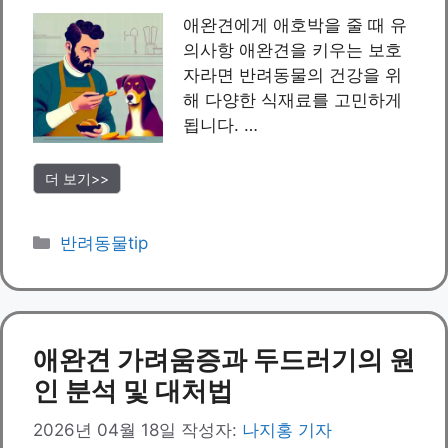
애완견에게 애호박을 줄 때 유
의사항 애완견을 키우는 보호
자라면 반려동물의 건강을 위
해 다양한 식재료를 고민하게
됩니다. …
더 보기>>
카
반려동물tip
테
고
리
애완견 가려움증과 두드러기의 원
인 분석 및 대처법
2026년 04월 18일
작성자:
나지홍 기자