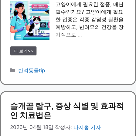
고양이에게 필요한 접종, 매년
필수인가요? 고양이에게 필요
한 접종은 각종 감염성 질환을
예방하고, 반려묘의 건강을 장
기적으로 …
더 보기>>
카
반려동물tip
테
고
리
슬개골 탈구, 증상 식별 및 효과적
인 치료법은
2026년 04월 18일
작성자:
나지홍 기자