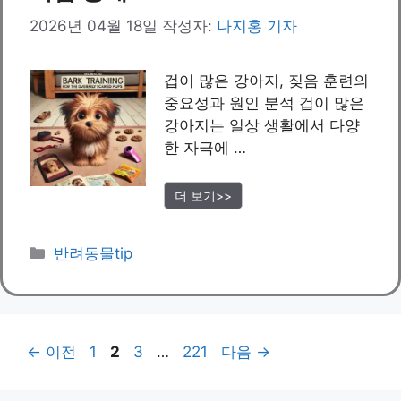
2026년 04월 18일
작성자:
나지홍 기자
겁이 많은 강아지, 짖음 훈련의
중요성과 원인 분석 겁이 많은
강아지는 일상 생활에서 다양
한 자극에 …
더 보기>>
카
반려동물tip
테
고
리
페
페
페
페
←
이전
1
2
3
…
221
다음
→
이
이
이
이
지
지
지
지