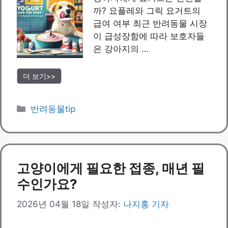
까? 요플레와 그릭 요거트의
급여 여부 최근 반려동물 시장
이 급성장함에 따라 보호자들
은 강아지의 …
더 보기>>
카
반려동물tip
테
고
리
고양이에게 필요한 접종, 매년 필
수인가요?
2026년 04월 18일
작성자:
나지홍 기자