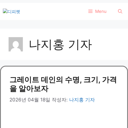
컨
Menu
텐
츠
로
건
나지홍 기자
너
뛰
기
그레이트 데인의 수명, 크기, 가격
을 알아보자
2026년 04월 18일
작성자:
나지홍 기자