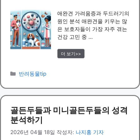
애완견 가려움증과 두드러기의
원인 분석 애완견을 키우는 많
은 보호자들이 가장 자주 겪는
건강 고민 중 …
더 보기>>
카
반려동물tip
테
고
리
골든두들과 미니골든두들의 성격
분석하기
2026년 04월 18일
작성자:
나지홍 기자