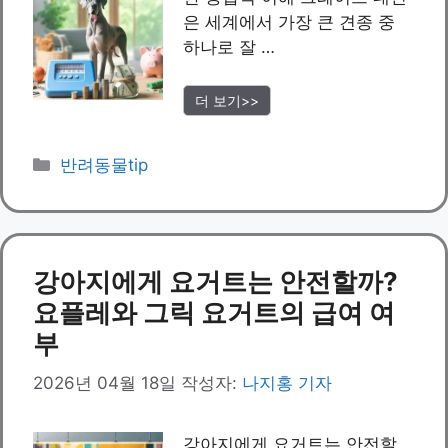
은 세계에서 가장 큰 견종 중
하나로 잘 …
더 보기>>
카
반려동물tip
테
고
리
강아지에게 요거트는 안전할까?
요플레와 그릭 요거트의 급여 여
부
2026년 04월 18일
작성자:
나지홍 기자
강아지에게 요거트는 안전할